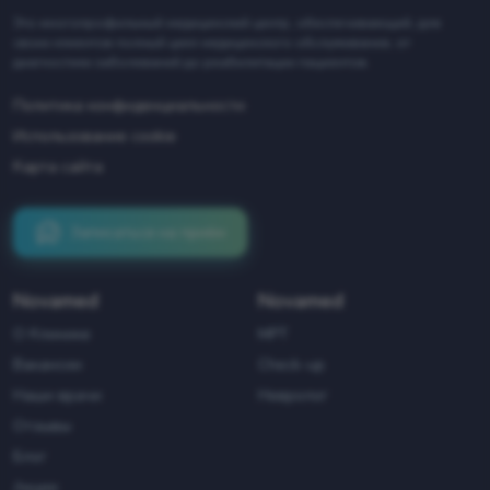
Это многопрофильный медицинский центр, обеспечивающий, для
своих клиентов полный цикл медицинского обслуживания, от
диагностики заболеваний до реабилитации пациентов.
Политика конфиденциальности
Использование cookie
Карта сайта
Записаться на приём
Novamed
Novamed
О Клинике
МРТ
Вакансии
Check-up
Наши врачи
Невролог
Отзывы
Блог
Акции