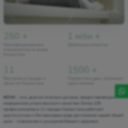
250 +
1 млн +
Квалифицированных
Довольных клиентов
специалистов по всему
Казахстану
11
1500 +
Филиалов в городах и
Пациентов в день принимает
областях Казахстана
наша клиника
NOVA
- сеть диагностических центров, предоставляющих
медицинские услуги высокого качества. Более 200
профессионалов в 11 городах Казахстана работают
круглосуточно и без выходных ради достижения нашей общей
цели - сохранения и улучшения Вашего здоровья.