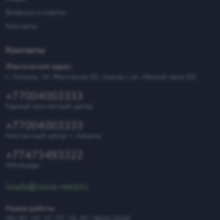
Вопросы и ответы
Контакты
Контакты
Фактический адрес:
г. Алматы, Ул. Желтоксан 62, (заезд с ул. Абылай хана 53)
+77004003333
Единый контактный центр
+77004003333
Контактный центр г. Алматы
+77473493322
Whatsapp
leads@nova-med.kz
Режим работы:
ПН, ВТ, СР, ЧТ, ПТ, СБ, ВС: 08:00-00:00