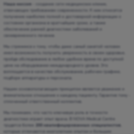
Наша миссия
- создание сети медицинских клиник,
отвечающих требованиям современности. К ним относятся
получение наиболее полной и достоверной информации о
состоянии организма в кратчайшие сроки, а также
обеспечение ранней диагностики заболеваний и
своевременного лечения.
Мы стремимся к тому, чтобы даже самый занятой человек
имел возможность получить уверенность в своем здоровье,
пройдя обследование в любое удобное время по доступной
цене на оборудовании международного уровня. Это
воплощается в качестве обслуживания, рабочем графике,
подборе аппаратуры и персонала.
Нашим основополагающим принципом является уважение и
внимательное отношение к каждому пациенту. Гарантия тому -
сплоченный ответственный коллектив.
Мы понимаем, что часто ключевую роль в точности
диагностики играет опыт врача. В NOVA Medical Centre
трудятся более
200 квалифицированных специалистов
,
которые отличаются многолетним опытом и большим