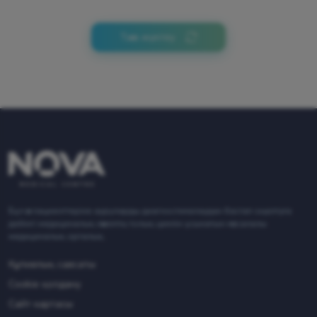
Тағы жүктеу
Бұл өз пациенттеріне ауруларды диагностикалаудан бастап оңалтуға
дейінгі медициналық көмектің толық циклін ұсынатын көпсалалы
медициналық орталық.
Құпиялық саясаты
Cookie қолдану
Сайт картасы