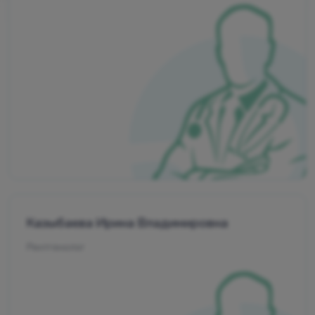
Казыбаева Ирина Владимировна
Рентгенолог