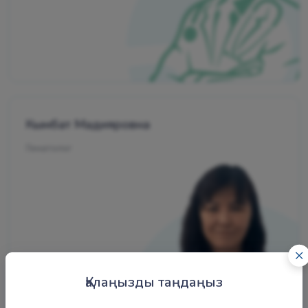
Кымбат Мадияровна
Гематолог
Қалаңызды таңдаңыз