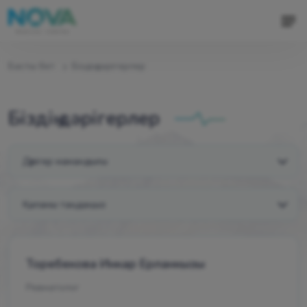
Басты бет
Біздің дәрігерлер
Біздің дәрігерлер
Торебекова Инкар Ерланкызы
Ревматолог