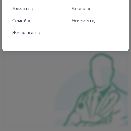
Алматы қ.
Астана қ.
Семей қ.
Өскемен қ.
Жезқазған қ.
Аубек Сержан Касымжанулы
Ревматолог, Терапевт