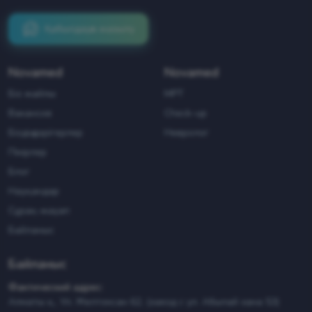
Қабылдауға жазылу
Novamed
Novamed
Біз жайлы
МРТ
Вакансия
Check-up
Біздің дәрігерлер
Невролог
Пікірлер
Блог
Науқандар
Cұрақ-жауап
Байланыс
Байланыс
Фактический адрес:
Алматы қ., Ул. Желтоксан 62, (заезд с ул. Абылай хана 53)