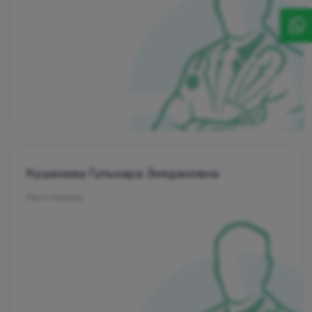
Кушенева Гульнара Зиядановна
Рентгенолог