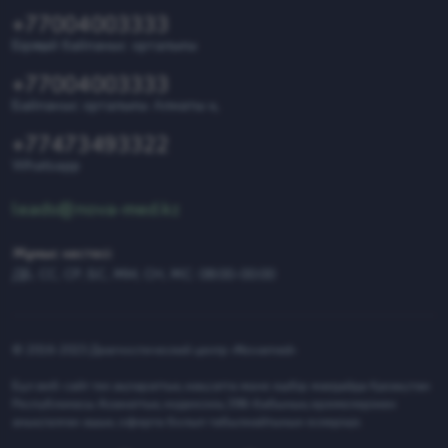
+77004003333
Біріңғай байланыс орталығы
+77004003333
Байланыс орталығы Алматы қ.
+77473493322
Whatsapp
leads@nova-med.kz
Жұмыс кестесі:
ДБ, СС, СР, БС, ЖМ, СН, ЖС: 08:00-00:00
© 2016-2023 Диагностический центр «Novamed»
Бұл веб-сайт тек ақпараттық мақсатта және ешбір жағдайда Қазақстан
Республикасы Азаматтық кодексінің 396-бабының ережелерімен
анықталған ашық оферта болып табылмайтынын ескеріңіз.