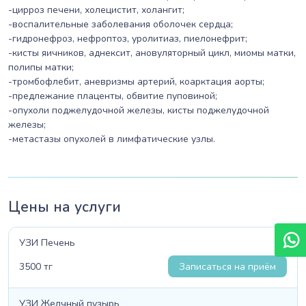
-цирроз печени, холецистит, холангит;
-воспалительные заболевания оболочек сердца;
-гидронефроз, нефроптоз, уролитиаз, пиелонефрит;
-кисты яичников, аднексит, ановуляторный цикл, миомы матки,
полипы матки;
-тромбофлебит, аневризмы артерий, коарктация аорты;
-предлежание плаценты, обвитие пуповиной;
-опухоли поджелудочной железы, кисты поджелудочной
железы;
-метастазы опухолей в лимфатические узлы.
Цены на услуги
УЗИ Печень
3500 тг
Записаться на приём
УЗИ Желчный пузырь